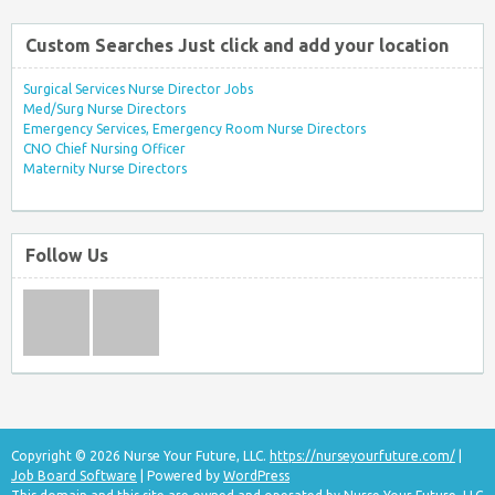
Custom Searches Just click and add your location
Surgical Services Nurse Director Jobs
Med/Surg Nurse Directors
Emergency Services, Emergency Room Nurse Directors
CNO Chief Nursing Officer
Maternity Nurse Directors
Follow Us
Copyright © 2026 Nurse Your Future, LLC.
https://nurseyourfuture.com/
|
Job Board Software
| Powered by
WordPress