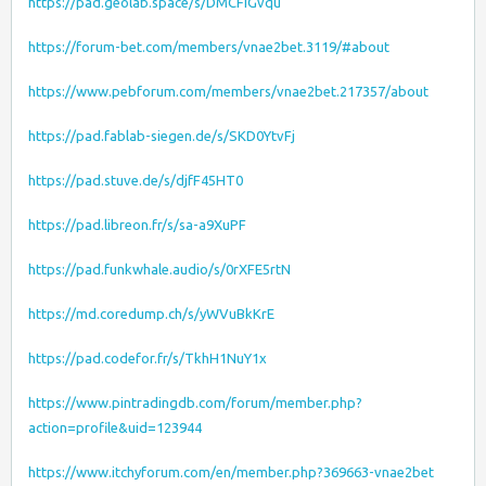
https://pad.geolab.space/s/DMCFiGvqu
https://forum-bet.com/members/vnae2bet.3119/#about
https://www.pebforum.com/members/vnae2bet.217357/about
https://pad.fablab-siegen.de/s/SKD0YtvFj
https://pad.stuve.de/s/djfF45HT0
https://pad.libreon.fr/s/sa-a9XuPF
https://pad.funkwhale.audio/s/0rXFE5rtN
https://md.coredump.ch/s/yWVuBkKrE
https://pad.codefor.fr/s/TkhH1NuY1x
https://www.pintradingdb.com/forum/member.php?
action=profile&uid=123944
https://www.itchyforum.com/en/member.php?369663-vnae2bet