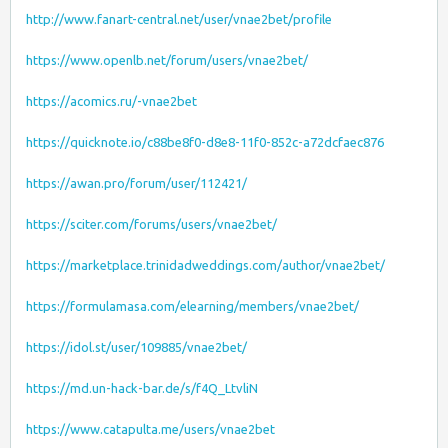
http://www.fanart-central.net/user/vnae2bet/profile
https://www.openlb.net/forum/users/vnae2bet/
https://acomics.ru/-vnae2bet
https://quicknote.io/c88be8f0-d8e8-11f0-852c-a72dcfaec876
https://awan.pro/forum/user/112421/
https://sciter.com/forums/users/vnae2bet/
https://marketplace.trinidadweddings.com/author/vnae2bet/
https://formulamasa.com/elearning/members/vnae2bet/
https://idol.st/user/109885/vnae2bet/
https://md.un-hack-bar.de/s/f4Q_LtvliN
https://www.catapulta.me/users/vnae2bet