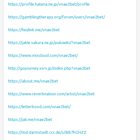
https://profile.hatena.ne.jp/vnae2bet/profile
https://gamblingtherapy.org/forum/users/vnae2bet/
https://heylink.me/vnae2bet
https://jakle.sakura.ne.jp/pukiwiki/?vnae2bet
https://www.mixcloud.com/vnae2bet/
http://gojourney.xsrv.jp/index.php?vnae2bet
https://about.me/vnae2bet
https://www.reverbnation.com/artist/vnae2bet
https://letterboxd.com/vnae2bet/
https://jali.me/vnae2bet
https://md.darmstadt.ccc.de/s/8di7hGHZZ