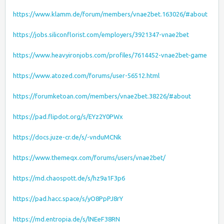
https://www.klamm.de/forum/members/vnae2bet.163026/#about
https://jobs.siliconflorist.com/employers/3921347-vnae2bet
https://www.heavyironjobs.com/profiles/7614452-vnae2bet-game
https://www.atozed.com/forums/user-56512.html
https://forumketoan.com/members/vnae2bet.38226/#about
https://pad.flipdot.org/s/EYz2Y0PWx
https://docs.juze-cr.de/s/-vnduMCNk
https://www.themeqx.com/forums/users/vnae2bet/
https://md.chaospott.de/s/hz9a1F3p6
https://pad.hacc.space/s/yO8PpPJ8rY
https://md.entropia.de/s/lNEeF38RN