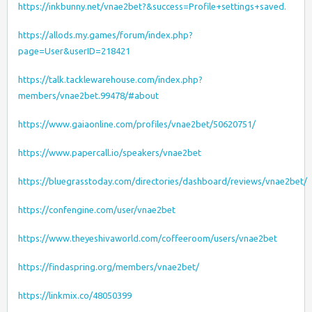
https://inkbunny.net/vnae2bet?&success=Profile+settings+saved.
https://allods.my.games/forum/index.php?
page=User&userID=218421
https://talk.tacklewarehouse.com/index.php?
members/vnae2bet.99478/#about
https://www.gaiaonline.com/profiles/vnae2bet/50620751/
https://www.papercall.io/speakers/vnae2bet
https://bluegrasstoday.com/directories/dashboard/reviews/vnae2bet/
https://confengine.com/user/vnae2bet
https://www.theyeshivaworld.com/coffeeroom/users/vnae2bet
https://findaspring.org/members/vnae2bet/
https://linkmix.co/48050399