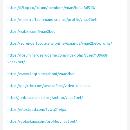
https://l2top.co/forum/members/vnae2bet.136513/
https://minecraftcommand.science/profile/vnae2bet
https://wibki.com/vnae2bet
https://aprenderfotografia.online/usuarios/vnae2bet/profile/
https://forum.herozerogame.com/index.php?/user/139668-
vnae2bet/
https://www.linqto.me/about/vnae2bet
https://phijkchu.com/a/vnae2bet/video-channels
http://jobboard.piasd.org/author/vnae2bet/
https://etextpad.com/5vwq21i4gx
https://golosknig.com/profile/vnae2bet/