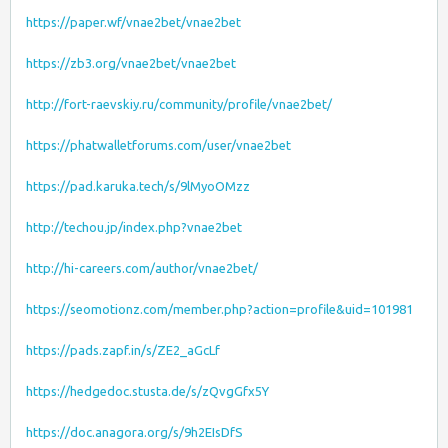
https://paper.wf/vnae2bet/vnae2bet
https://zb3.org/vnae2bet/vnae2bet
http://fort-raevskiy.ru/community/profile/vnae2bet/
https://phatwalletforums.com/user/vnae2bet
https://pad.karuka.tech/s/9lMyoOMzz
http://techou.jp/index.php?vnae2bet
http://hi-careers.com/author/vnae2bet/
https://seomotionz.com/member.php?action=profile&uid=101981
https://pads.zapf.in/s/ZE2_aGcLf
https://hedgedoc.stusta.de/s/zQvgGfx5Y
https://doc.anagora.org/s/9h2EIsDfS