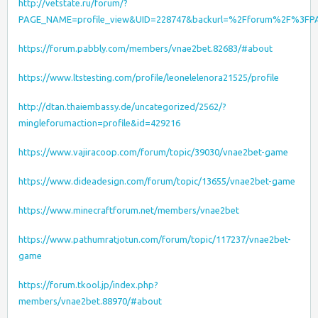
http://vetstate.ru/forum/?
PAGE_NAME=profile_view&UID=228747&backurl=%2Fforum%2F%3FP
https://forum.pabbly.com/members/vnae2bet.82683/#about
https://www.ltstesting.com/profile/leonelelenora21525/profile
http://dtan.thaiembassy.de/uncategorized/2562/?
mingleforumaction=profile&id=429216
https://www.vajiracoop.com/forum/topic/39030/vnae2bet-game
https://www.dideadesign.com/forum/topic/13655/vnae2bet-game
https://www.minecraftforum.net/members/vnae2bet
https://www.pathumratjotun.com/forum/topic/117237/vnae2bet-
game
https://forum.tkool.jp/index.php?
members/vnae2bet.88970/#about