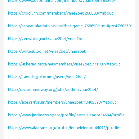
https://www.xosothantai.com/members/vnae2bet.585806/
https://chodilinh.com/members/vnae2bet.260009/#about
https://raovat.nhadat.vn/vnae2bet-game-768690.html#post768239
https://zenwriting.net/vnae2bet/vnae2bet
https://writeablog.net/vnae2bet/vnae2bet
https://4r.ketnoitatca.net/members/vnae2bet.771987/#about
https://kaeuchi.jp/forums/users/vnae2bet/
http://divisionmidway.org/jobs/author/vnae2bet/
https://axe.rs/forum/members/vnae2bet.13405323/#about
https://www.jmriascos.space/profile/leonelelenora24634/profile
https://www.alaa-anz.org/profile/leonelelenora64092/profile