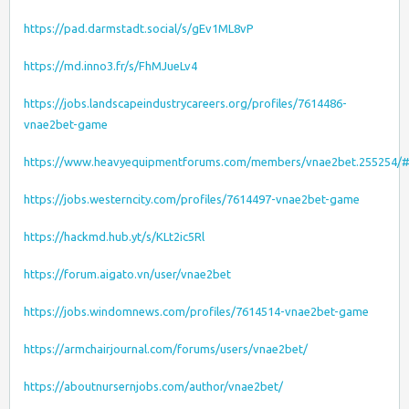
https://pad.darmstadt.social/s/gEv1ML8vP
https://md.inno3.fr/s/FhMJueLv4
https://jobs.landscapeindustrycareers.org/profiles/7614486-
vnae2bet-game
https://www.heavyequipmentforums.com/members/vnae2bet.255254/
https://jobs.westerncity.com/profiles/7614497-vnae2bet-game
https://hackmd.hub.yt/s/KLt2ic5Rl
https://forum.aigato.vn/user/vnae2bet
https://jobs.windomnews.com/profiles/7614514-vnae2bet-game
https://armchairjournal.com/forums/users/vnae2bet/
https://aboutnursernjobs.com/author/vnae2bet/