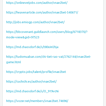
https://onlinevetjobs.com/author/vnae2bet/
https://heavenarticle.com/author/vnae2bet-540671/
http://jobs.emiogp.com/author/vnae2bet/
https://bbcovenant.guildlaunch.com/users/blog/6718370/?
mode=view&gid=97523
https://md.chaosdorf.de/s/t80uW2hja
https://tudomuaban.com/chi-tiet-rao-vat/2762144/vnae2bet-
game.html
https://crypto.jobs/talent/profile/vnae2bet
https://cuchichi.es/author/vnae2bet/
https://md.chaosdorf.de/s/O_919vcNi
https://vozer.net/members/vnae2bet.74696/