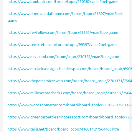
https://www.bonback.com/forum/topic/230382/vnae2bet-game
https://www.driedsquidathome.com/forum/topic/81897/vnae2bet-
game
https://www.fw-follow.com/forum/topic/63362/vnae2bet-game
https://www.cemkrete.com/forum/topic/99397/vnae2bet-game
https://www.navacool.com/forum/topic/230385/vnae2bet-game
https://www.mrclarksdesigns.builderspot.com/board/board_topic/690
https://www.thepetservicesweb.com/board/board_topic/2701171/756
https://www.milliescentedrocks.com/board/board_topic/2189097/7564
https://www.wordsdomatter.com/board/board_topic/5204323/756446
https://www.greencarpetcleaningprescott.com/board/board_topic/72
https://www.tai-ji.net/board/board_topic/4160148/7564463.htm