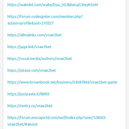
https://wakelet.com/wake/Dya_HG9j6wLqG3teyhSnM
https://forum.codeigniter.com/member.php?
action=profile&uid=210327
https://allmylinks.com/vnae2bet
https://jaga.link/vnae2bet
https://vocal.media/authors/vnae2bet
https://pbase.com/vnae2bet
https://www.brownbook.net/business/54587843/vnae2bet-game
https://justpaste.it/l8093
https://rentry.co/vnae2bet
https://forum.enscape3d.com/wcf/index.php?user/128563-
vnae2bet/#about