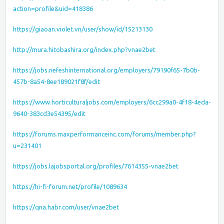
action=profile&uid=418386
https://giaoan.violet.vn/user/show/id/15213130
http://mura.hitobashira.org/index.php?vnae2bet
https://jobs.nefeshinternational.org/employers/79190f65-7b0b-
457b-8a54-8ee189021f8f/edit
https://www.horticulturaljobs.com/employers/6cc299a0-4f18-4eda-
9640-383cd3e54395/edit
https://forums.maxperformanceinc.com/forums/member.php?
u=231401
https://jobs.lajobsportal.org/profiles/7614355-vnae2bet
https://hi-fi-forum.net/profile/1089634
https://qna.habr.com/user/vnae2bet