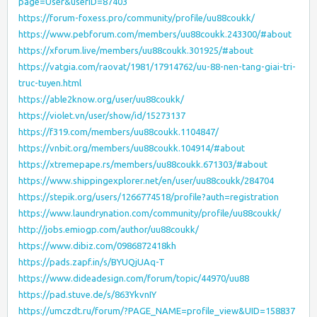
page=User&userID=87403
https://forum-foxess.pro/community/profile/uu88coukk/
https://www.pebforum.com/members/uu88coukk.243300/#about
https://xforum.live/members/uu88coukk.301925/#about
https://vatgia.com/raovat/1981/17914762/uu-88-nen-tang-giai-tri-
truc-tuyen.html
https://able2know.org/user/uu88coukk/
https://violet.vn/user/show/id/15273137
https://f319.com/members/uu88coukk.1104847/
https://vnbit.org/members/uu88coukk.104914/#about
https://xtremepape.rs/members/uu88coukk.671303/#about
https://www.shippingexplorer.net/en/user/uu88coukk/284704
https://stepik.org/users/1266774518/profile?auth=registration
https://www.laundrynation.com/community/profile/uu88coukk/
http://jobs.emiogp.com/author/uu88coukk/
https://www.dibiz.com/0986872418kh
https://pads.zapf.in/s/BYUQjUAq-T
https://www.dideadesign.com/forum/topic/44970/uu88
https://pad.stuve.de/s/863YkvnIY
https://umczdt.ru/forum/?PAGE_NAME=profile_view&UID=158837