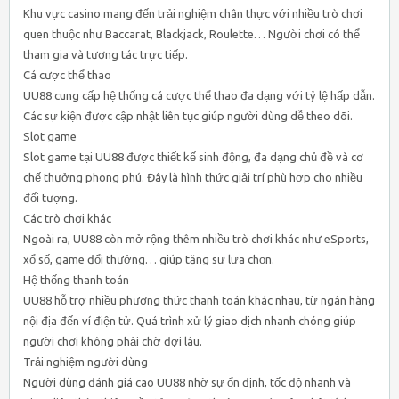
Khu vực casino mang đến trải nghiệm chân thực với nhiều trò chơi
quen thuộc như Baccarat, Blackjack, Roulette… Người chơi có thể
tham gia và tương tác trực tiếp.
Cá cược thể thao
UU88 cung cấp hệ thống cá cược thể thao đa dạng với tỷ lệ hấp dẫn.
Các sự kiện được cập nhật liên tục giúp người dùng dễ theo dõi.
Slot game
Slot game tại UU88 được thiết kế sinh động, đa dạng chủ đề và cơ
chế thưởng phong phú. Đây là hình thức giải trí phù hợp cho nhiều
đối tượng.
Các trò chơi khác
Ngoài ra, UU88 còn mở rộng thêm nhiều trò chơi khác như eSports,
xổ số, game đổi thưởng… giúp tăng sự lựa chọn.
Hệ thống thanh toán
UU88 hỗ trợ nhiều phương thức thanh toán khác nhau, từ ngân hàng
nội địa đến ví điện tử. Quá trình xử lý giao dịch nhanh chóng giúp
người chơi không phải chờ đợi lâu.
Trải nghiệm người dùng
Người dùng đánh giá cao UU88 nhờ sự ổn định, tốc độ nhanh và