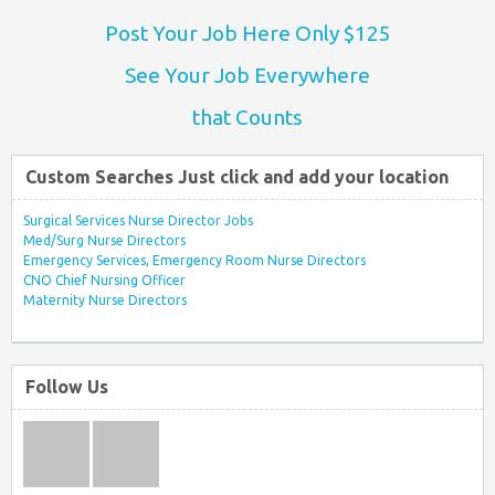
Post Your Job Here Only $125
See Your Job Everywhere
that Counts
Custom Searches Just click and add your location
Surgical Services Nurse Director Jobs
Med/Surg Nurse Directors
Emergency Services, Emergency Room Nurse Directors
CNO Chief Nursing Officer
Maternity Nurse Directors
Follow Us