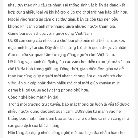
nhau tùy theo nhu cầu cá nhân. Hệ thống sinh vật biển đa dạng kết
hợp cùng nhiều loại vũ khí hỗ trợ giúp trò chơi trở nên hấp dẫn hơn.
Ngoài việc mang lại cảm giác thư giãn, bắn cá còn tạo nên bầu
không khí cạnh tranh nhẹ nhàng giữa những người tham gia.
Game bài quen thuộc với người dùng Việt Nam
UU88 còn cung cấp nhiều trò chơi bài phổ biến như tiến lên, poker,
mậu binh hay tài xỉu. Đây đều là những trò chơi quen thuộc và nhận
được nhiều sự quan tâm từ cộng đồng người chơi Việt Nam.
Hệ thống vận hành ổn định giúp các ván chơi diễn ra mượt mà và hạn
chế tối đa tình trạng giật lag. Đồng thời, giao diện đơn giản và dễ
thao tác cũng giúp người mới nhanh chóng làm quen với trò chơi.
Việc liên tục cập nhật thêm nhiều trò chơi mới giúp chuyên mục
game bài tại UU88 ngày càng phong phú hơn.
Công nghệ bảo mật hiện đại
Trong môi trường trực tuyến, bảo mật thông tin luôn là yếu tố được
nhiều người dùng đặc biệt quan tâm. UU88 đầu tư mạnh vào hệ
thống bảo mật nhằm đảm bảo an toàn cho dữ liệu cá nhân cũng như
các giao dịch của khách hàng.
Nền tảng áp dụng nhiều công nghệ mã hóa hiện đại nhằm hạn chế