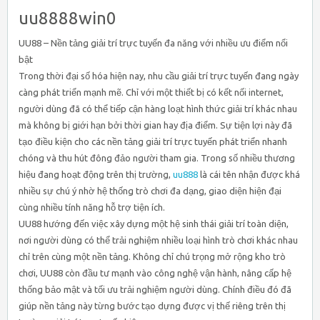
uu8888win0
UU88 – Nền tảng giải trí trực tuyến đa năng với nhiều ưu điểm nổi
bật
Trong thời đại số hóa hiện nay, nhu cầu giải trí trực tuyến đang ngày
càng phát triển mạnh mẽ. Chỉ với một thiết bị có kết nối internet,
người dùng đã có thể tiếp cận hàng loạt hình thức giải trí khác nhau
mà không bị giới hạn bởi thời gian hay địa điểm. Sự tiện lợi này đã
tạo điều kiện cho các nền tảng giải trí trực tuyến phát triển nhanh
chóng và thu hút đông đảo người tham gia. Trong số nhiều thương
hiệu đang hoạt động trên thị trường,
uu888
là cái tên nhận được khá
nhiều sự chú ý nhờ hệ thống trò chơi đa dạng, giao diện hiện đại
cùng nhiều tính năng hỗ trợ tiện ích.
UU88 hướng đến việc xây dựng một hệ sinh thái giải trí toàn diện,
nơi người dùng có thể trải nghiệm nhiều loại hình trò chơi khác nhau
chỉ trên cùng một nền tảng. Không chỉ chú trọng mở rộng kho trò
chơi, UU88 còn đầu tư mạnh vào công nghệ vận hành, nâng cấp hệ
thống bảo mật và tối ưu trải nghiệm người dùng. Chính điều đó đã
giúp nền tảng này từng bước tạo dựng được vị thế riêng trên thị