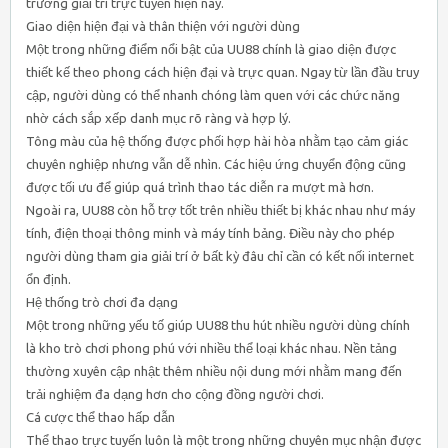
trường giải trí trực tuyến hiện nay.
Giao diện hiện đại và thân thiện với người dùng
Một trong những điểm nổi bật của UU88 chính là giao diện được
thiết kế theo phong cách hiện đại và trực quan. Ngay từ lần đầu truy
cập, người dùng có thể nhanh chóng làm quen với các chức năng
nhờ cách sắp xếp danh mục rõ ràng và hợp lý.
Tông màu của hệ thống được phối hợp hài hòa nhằm tạo cảm giác
chuyên nghiệp nhưng vẫn dễ nhìn. Các hiệu ứng chuyển động cũng
được tối ưu để giúp quá trình thao tác diễn ra mượt mà hơn.
Ngoài ra, UU88 còn hỗ trợ tốt trên nhiều thiết bị khác nhau như máy
tính, điện thoại thông minh và máy tính bảng. Điều này cho phép
người dùng tham gia giải trí ở bất kỳ đâu chỉ cần có kết nối internet
ổn định.
Hệ thống trò chơi đa dạng
Một trong những yếu tố giúp UU88 thu hút nhiều người dùng chính
là kho trò chơi phong phú với nhiều thể loại khác nhau. Nền tảng
thường xuyên cập nhật thêm nhiều nội dung mới nhằm mang đến
trải nghiệm đa dạng hơn cho cộng đồng người chơi.
Cá cược thể thao hấp dẫn
Thể thao trực tuyến luôn là một trong những chuyên mục nhận được