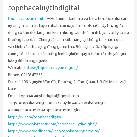
topnhacaiuytindigital
topnhacaiuytin.digital
– Hệ thống đánh giá và tổng hợp top nhà cái
uy tín giải trí trực tuyến nhất hiện nay. Tại TopNhaCaiUyTin, người
dùng có thể dễ dàng tìm kiếm những sân chơi minh bạch với tỷ lệ trả
thưởng hấp dẫn. Chúng tôi cam kết mang lại thông tin khách quan
và chính xác cho cộng đồng game thủ. Bên cạnh việc xếp hạng,
chúng tôi còn chia sẻ những kinh nghiệm quý báu từ các chuyên gia
hàng đầu trong ngành.
Website:
https://topnhacaiuytin.digital/
Phone: 0918347265
Địa chỉ: 109 Nguyễn Văn Cừ, Phường 2, Chợ Quán, Hồ Chí Minh, Việt
Nam
Email: topnhacaiuytindigital@gmail.com
Tags: #topnhacaiuytin #nhacaiuytin #reviewnhacaiuytin
#trangnhacaiuytin #topnhacaiuytindigital
https://x.com/topnhacadigital
https://www.pinterest.com/topnhacaiuytindigital/
https://www.reddit.com/user/topnhacaiuytindigita/