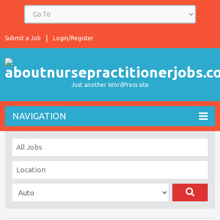
Submit a Job
Login/Register
Just another WordPress site
NAVIGATION