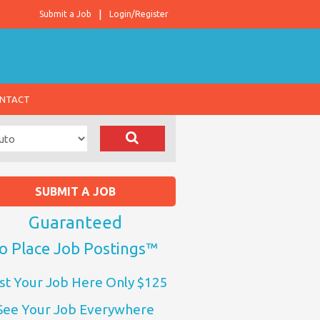
Submit a Job
Login/Register
NTACT
SUBMIT A JOB
Guaranteed
o Place Job Postings™
st Your Job Here Only $125
See Your Job Everywhere