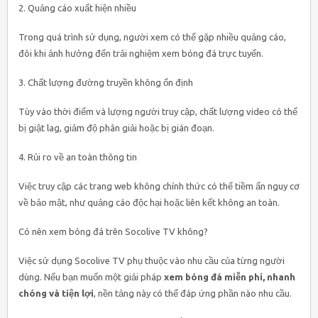
2. Quảng cáo xuất hiện nhiều
Trong quá trình sử dụng, người xem có thể gặp nhiều quảng cáo,
đôi khi ảnh hưởng đến trải nghiệm xem bóng đá trực tuyến.
3. Chất lượng đường truyền không ổn định
Tùy vào thời điểm và lượng người truy cập, chất lượng video có thể
bị giật lag, giảm độ phân giải hoặc bị gián đoạn.
4. Rủi ro về an toàn thông tin
Việc truy cập các trang web không chính thức có thể tiềm ẩn nguy cơ
về bảo mật, như quảng cáo độc hại hoặc liên kết không an toàn.
Có nên xem bóng đá trên Socolive TV không?
Việc sử dụng Socolive TV phụ thuộc vào nhu cầu của từng người
dùng. Nếu bạn muốn một giải pháp
xem bóng đá miễn phí, nhanh
chóng và tiện lợi
, nền tảng này có thể đáp ứng phần nào nhu cầu.