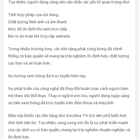
Tuy nhiên, người dùng cũng nên cân nhắc các yếu tố quan trọng như:
Tính hợp pháp của nội dung
Chất lượng hình ảnh và âm thanh
Mức độ ổn định khi xem trực tiếp
Rủi ro an toàn khi truy cập website
Trong nhiều trường hợp, các nền tảng phát sóng bóng đá chính
thống có bản quyền sẽ mang lại trải nghiệm ổn định hơn, chất lượng
cao hơn và an toàn hơn.
Xu hướng xem bóng đá trực tuyến hiện nay
Sự phát triển của công nghệ đã thay đổi hoàn toàn cách người hâm
mộ theo dõi thể thao. Thay vì ngồi trước tivi, người dùng ngày càng
ưu tiên xem bóng đá trực tuyến trên điện thoại và máy tính.
Điều này khiến các nền tảng như Socolive TV trở nên phổ biến hơn
nhờ tính tiện lợi. Tuy nhiên, song song với đó là sự phát triển mạnh
của các dịch vụ có bản quyền, mang lại trải nghiệm chuyên nghiệp và
ổn định hơn.