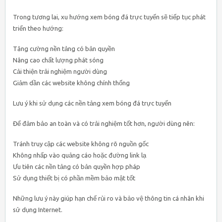
Trong tương lai, xu hướng xem bóng đá trực tuyến sẽ tiếp tục phát
triển theo hướng:
Tăng cường nền tảng có bản quyền
Nâng cao chất lượng phát sóng
Cải thiện trải nghiệm người dùng
Giảm dần các website không chính thống
Lưu ý khi sử dụng các nền tảng xem bóng đá trực tuyến
Để đảm bảo an toàn và có trải nghiệm tốt hơn, người dùng nên:
Tránh truy cập các website không rõ nguồn gốc
Không nhấp vào quảng cáo hoặc đường link lạ
Ưu tiên các nền tảng có bản quyền hợp pháp
Sử dụng thiết bị có phần mềm bảo mật tốt
Những lưu ý này giúp hạn chế rủi ro và bảo vệ thông tin cá nhân khi
sử dụng Internet.