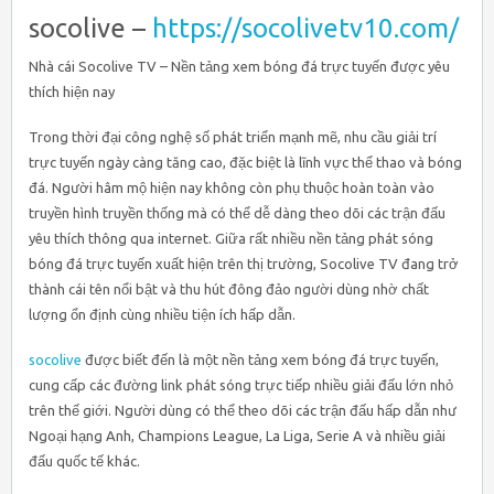
socolive –
https://socolivetv10.com/
Nhà cái Socolive TV – Nền tảng xem bóng đá trực tuyến được yêu
thích hiện nay
Trong thời đại công nghệ số phát triển mạnh mẽ, nhu cầu giải trí
trực tuyến ngày càng tăng cao, đặc biệt là lĩnh vực thể thao và bóng
đá. Người hâm mộ hiện nay không còn phụ thuộc hoàn toàn vào
truyền hình truyền thống mà có thể dễ dàng theo dõi các trận đấu
yêu thích thông qua internet. Giữa rất nhiều nền tảng phát sóng
bóng đá trực tuyến xuất hiện trên thị trường, Socolive TV đang trở
thành cái tên nổi bật và thu hút đông đảo người dùng nhờ chất
lượng ổn định cùng nhiều tiện ích hấp dẫn.
socolive
được biết đến là một nền tảng xem bóng đá trực tuyến,
cung cấp các đường link phát sóng trực tiếp nhiều giải đấu lớn nhỏ
trên thế giới. Người dùng có thể theo dõi các trận đấu hấp dẫn như
Ngoại hạng Anh, Champions League, La Liga, Serie A và nhiều giải
đấu quốc tế khác.