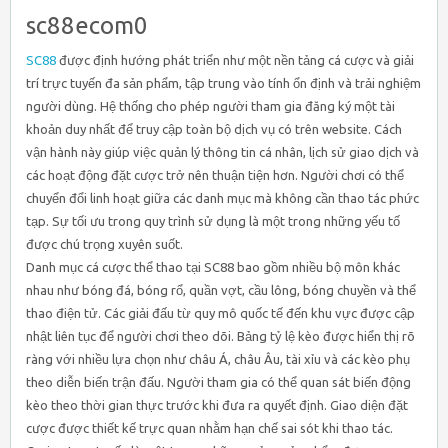
sc88ecom0
SC88
được định hướng phát triển như một nền tảng cá cược và giải
trí trực tuyến đa sản phẩm, tập trung vào tính ổn định và trải nghiệm
người dùng. Hệ thống cho phép người tham gia đăng ký một tài
khoản duy nhất để truy cập toàn bộ dịch vụ có trên website. Cách
vận hành này giúp việc quản lý thông tin cá nhân, lịch sử giao dịch và
các hoạt động đặt cược trở nên thuận tiện hơn. Người chơi có thể
chuyển đổi linh hoạt giữa các danh mục mà không cần thao tác phức
tạp. Sự tối ưu trong quy trình sử dụng là một trong những yếu tố
được chú trọng xuyên suốt.
Danh mục cá cược thể thao tại SC88 bao gồm nhiều bộ môn khác
nhau như bóng đá, bóng rổ, quần vợt, cầu lông, bóng chuyền và thể
thao điện tử. Các giải đấu từ quy mô quốc tế đến khu vực được cập
nhật liên tục để người chơi theo dõi. Bảng tỷ lệ kèo được hiển thị rõ
ràng với nhiều lựa chọn như châu Á, châu Âu, tài xỉu và các kèo phụ
theo diễn biến trận đấu. Người tham gia có thể quan sát biến động
kèo theo thời gian thực trước khi đưa ra quyết định. Giao diện đặt
cược được thiết kế trực quan nhằm hạn chế sai sót khi thao tác.