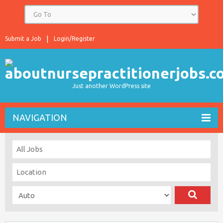
Submit a Job
Login/Register
Just another WordPress site
NAVIGATION