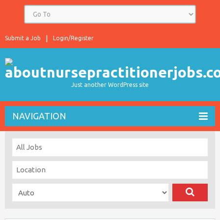
Submit a Job
Login/Register
Just another WordPress site
NAVIGATION