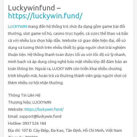
Luckywinfund –
https://luckywin.fund/
LUCKYWIN
mang đến hệ thống trò chơi đa dạng gồm game bài đổi
thưởng, slot game nổ hũ, casino trực tuyến, cá cược thể thao và bắn
cá với nhiều lựa chọn hấp dẫn. Website có giao diện hiện đại, dễ sử
dụng và tương thích trên nhiều thiết bị giúp người chơi trải nghiệm
thuận tiện. Hệ thống thanh toán được tối ưu với tốc độ xử lý nhanh,
minh bạch và áp dụng công nghệ bảo mật nhiều lớp để đảm bảo an
toàn thông tin. Ngoài ra, LUCKY WIN còn triển khai nhiều chương
trình khuyến mãi, hoàn trả và thưởng thành viên giúp người chơi có
thêm nhiều cơ hội nhận thưởng.
Thông Tin Liên Hệ
Thương hiệu: LUCKYWIN
Website:
https://luckywin.fund/
Email: support@luckywin.fund
Hotline: 0937 526 184
Địa chỉ: 107 Đ. Cây Điệp, Đa Kao, Tân Định, Hồ Chí Minh, Việt Nam