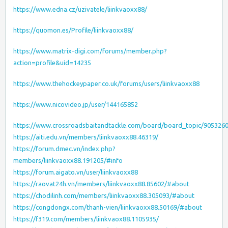
https://www.edna.cz/uzivatele/liinkvaoxx88/
https://quomon.es/Profile/liinkvaoxx88/
https://www.matrix-digi.com/forums/member.php?
action=profile&uid=14235
https://www.thehockeypaper.co.uk/forums/users/liinkvaoxx88
https://www.nicovideo.jp/user/144165852
https://www.crossroadsbaitandtackle.com/board/board_topic/905326
https://aiti.edu.vn/members/liinkvaoxx88.46319/
https://forum.dmec.vn/index.php?
members/liinkvaoxx88.191205/#info
https://forum.aigato.vn/user/liinkvaoxx88
https://raovat24h.vn/members/liinkvaoxx88.85602/#about
https://chodilinh.com/members/liinkvaoxx88.305093/#about
https://congdongx.com/thanh-vien/liinkvaoxx88.50169/#about
https://f319.com/members/liinkvaox88.1105935/