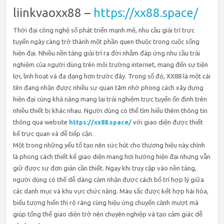
liinkvaoxx88 –
https://xx88.space/
Thời đại công nghệ số phát triển mạnh mẽ, nhu cầu giải trí trực
tuyến ngày càng trở thành một phần quen thuộc trong cuộc sống
hiện đại. Nhiều nền tảng giải trí ra đời nhằm đáp ứng nhu cầu trải
nghiệm của người dùng trên môi trường internet, mang đến sự tiện
lợi, linh hoạt và đa dạng hơn trước đây. Trong số đó, XX88 là một cái
tên đang nhận được nhiều sự quan tâm nhờ phong cách xây dựng
hiện đại cùng khả năng mang lại trải nghiệm trực tuyến ổn định trên
nhiều thiết bị khác nhau. Người dùng có thể tìm hiểu thêm thông tin
thông qua website
https://xx88.space/
với giao diện được thiết
kế trực quan và dễ tiếp cận.
Một trong những yếu tố tạo nên sức hút cho thương hiệu này chính
là phong cách thiết kế giao diện mang hơi hướng hiện đại nhưng vẫn
giữ được sự đơn giản cần thiết. Ngay khi truy cập vào nền tảng,
người dùng có thể dễ dàng cảm nhận được cách bố trí hợp lý giữa
các danh mục và khu vực chức năng. Màu sắc được kết hợp hài hòa,
biểu tượng hiển thị rõ ràng cùng hiệu ứng chuyển cảnh mượt mà
giúp tổng thể giao diện trở nên chuyên nghiệp và tạo cảm giác dễ