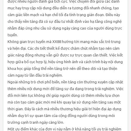
được nhiều người đánh giá tích cực. Việc chuyển đổi giữa các danh
mục hay truy cập nội dung đều diễn ra tương đối nhanh chóng, tạo
cảm giác liền mạch và hạn chế tối đa tình trạng gián đoạn. Điều này
cho thấy nền tảng đã có sự đầu tư nhất định vào hạ tầng công nghệ
nhằm đáp ứng nhu cầu sử dụng ngày càng cao của người dùng trực
tuyến.
Không gian trực tuyến mà XX88 hướng tới mang màu sắc trẻ trung
và hiện đại. Các chi tiết thiết kế được chăm chút nhằm tạo nên cảm
giác năng động nhưng vẫn giữ được sự trực quan cần thiết. Việc kết
hợp giữa bố cục hợp lý, hiệu ứng hình ảnh và cách trình bày nội dung
khoa học giúp tổng thể nền tảng trở nên dễ theo dõi và tạo thiện
cảm ngay từ lần đầu trải nghiệm.
Ngoài những trò chơi phổ biến, nền tảng còn thường xuyên cập nhật
thêm nhiều nội dung mới để tăng sự đa dạng trong trải nghiệm. Việc
đổi mới liên tục không chỉ giúp người dùng có thêm nhiều lựa chọn
mà còn tạo cảm giác mới mẻ khi quay lại sử dụng nền tảng sau một
thời gian. Đây là cách mà nhiều thương hiệu giải trí hiện đại áp dụng
nhằm duy trì sự quan tâm của cộng đồng người dùng trong môi
trường cạnh tranh ngày càng lớn.
Một ưu điểm khác của đơn vị này nằm ở khả năng tối ưu trải nghiệm