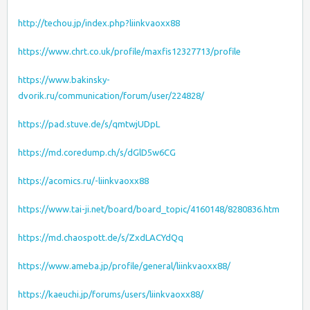
http://techou.jp/index.php?liinkvaoxx88
https://www.chrt.co.uk/profile/maxfis12327713/profile
https://www.bakinsky-
dvorik.ru/communication/forum/user/224828/
https://pad.stuve.de/s/qmtwjUDpL
https://md.coredump.ch/s/dGlD5w6CG
https://acomics.ru/-liinkvaoxx88
https://www.tai-ji.net/board/board_topic/4160148/8280836.htm
https://md.chaospott.de/s/ZxdLACYdQq
https://www.ameba.jp/profile/general/liinkvaoxx88/
https://kaeuchi.jp/forums/users/liinkvaoxx88/