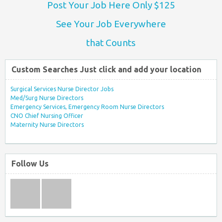
Post Your Job Here Only $125
See Your Job Everywhere
that Counts
Custom Searches Just click and add your location
Surgical Services Nurse Director Jobs
Med/Surg Nurse Directors
Emergency Services, Emergency Room Nurse Directors
CNO Chief Nursing Officer
Maternity Nurse Directors
Follow Us