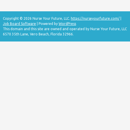
Copyright © 2026 Nurse Your Future, LLC.
https://nurseyourfuture.com/
|
Job Board Software
| Powered by
WordPress
This domain and this site are owned and operated by Nurse Your Future, LLC
6570 35th Lane, Vero Beach, Florida 32966.