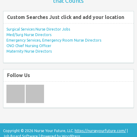
that Counts
Custom Searches Just click and add your location
Surgical Services Nurse Director Jobs
Med/Surg Nurse Directors
Emergency Services, Emergency Room Nurse Directors
CNO Chief Nursing Officer
Maternity Nurse Directors
Follow Us
Copyright © 2026 Nurse Your Future, LLC.
https://nurseyourfuture.com/
|
Job Board Software
| Powered by
WordPress