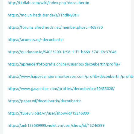
http://tkdlab.com/wiki/index.php?decoubertin
https://md.un-hack-bar.de/s/JTndlNyBsH
https://forums.alliedmods.net/member.php?u=468720
https://acomics.ru/-decoubertin
https://quicknote.io/94023200-1c96-11f1-b66b-374112c37046
https://aprenderfotografia.online/usuarios/decoubertin/profile/
https://www.happycampersmontessori.com/profile/decoubertin/profile
https://www.gaiaonline.com/profiles/decoubertin/50653028/
https://paper.wf/decoubertin/decoubertin
https://tulieu.violet.vn/user/show/id/15246899
https://anh135689999.violet.vn/user/show/id/15246899