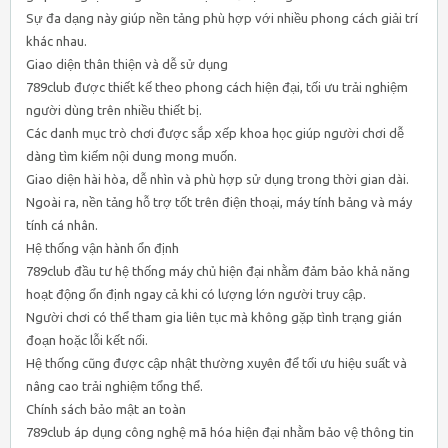
Sự đa dạng này giúp nền tảng phù hợp với nhiều phong cách giải trí
khác nhau.
Giao diện thân thiện và dễ sử dụng
789club được thiết kế theo phong cách hiện đại, tối ưu trải nghiệm
người dùng trên nhiều thiết bị.
Các danh mục trò chơi được sắp xếp khoa học giúp người chơi dễ
dàng tìm kiếm nội dung mong muốn.
Giao diện hài hòa, dễ nhìn và phù hợp sử dụng trong thời gian dài.
Ngoài ra, nền tảng hỗ trợ tốt trên điện thoại, máy tính bảng và máy
tính cá nhân.
Hệ thống vận hành ổn định
789club đầu tư hệ thống máy chủ hiện đại nhằm đảm bảo khả năng
hoạt động ổn định ngay cả khi có lượng lớn người truy cập.
Người chơi có thể tham gia liên tục mà không gặp tình trạng gián
đoạn hoặc lỗi kết nối.
Hệ thống cũng được cập nhật thường xuyên để tối ưu hiệu suất và
nâng cao trải nghiệm tổng thể.
Chính sách bảo mật an toàn
789club áp dụng công nghệ mã hóa hiện đại nhằm bảo vệ thông tin