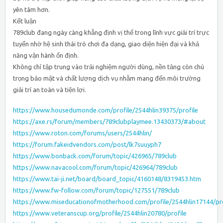
yên tâm hơn.
Kết luận
789club đang ngày càng khẳng định vị thế trong lĩnh vực giải trí trực
tuyến nhờ hệ sinh thái trò chơi đa dạng, giao diện hiện đại và khả
năng vận hành ổn định.
Không chỉ tập trung vào trải nghiệm người dùng, nền tảng còn chú
trọng bảo mật và chất lượng dịch vụ nhằm mang đến môi trường
giải trí an toàn và tiện lợi.
https://www.housedumonde.com/profile/2544hlin39375/profile
https://axe.rs/forum/members/789clubplaymee.13430373/#about
https://www.roton.com/forums/users/2544hlin/
https://forum.fakeidvendors.com/post/lk7suuyph7
https://www.bonback.com/forum/topic/426965/789club
https://www.navacool.com/forum/topic/426964/789club
https://www.tai-ji.net/board/board_topic/4160148/8319453.htm
https://www.fw-follow.com/forum/topic/127551/789club
https://www.miseducationofmotherhood.com/profile/2544hlin17144/pro
https://www.veteranscup.org/profile/2544hlin20780/profile