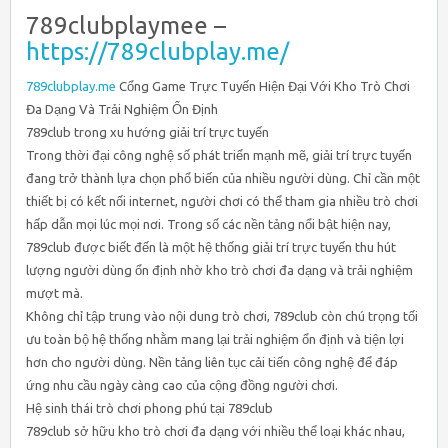
789clubplaymee –
https://789clubplay.me/
789clubplay.me
Cổng Game Trực Tuyến Hiện Đại Với Kho Trò Chơi
Đa Dạng Và Trải Nghiệm Ổn Định
789club trong xu hướng giải trí trực tuyến
Trong thời đại công nghệ số phát triển mạnh mẽ, giải trí trực tuyến
đang trở thành lựa chọn phổ biến của nhiều người dùng. Chỉ cần một
thiết bị có kết nối internet, người chơi có thể tham gia nhiều trò chơi
hấp dẫn mọi lúc mọi nơi. Trong số các nền tảng nổi bật hiện nay,
789club được biết đến là một hệ thống giải trí trực tuyến thu hút
lượng người dùng ổn định nhờ kho trò chơi đa dạng và trải nghiệm
mượt mà.
Không chỉ tập trung vào nội dung trò chơi, 789club còn chú trọng tối
ưu toàn bộ hệ thống nhằm mang lại trải nghiệm ổn định và tiện lợi
hơn cho người dùng. Nền tảng liên tục cải tiến công nghệ để đáp
ứng nhu cầu ngày càng cao của cộng đồng người chơi.
Hệ sinh thái trò chơi phong phú tại 789club
789club sở hữu kho trò chơi đa dạng với nhiều thể loại khác nhau,