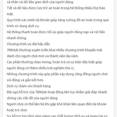
cá nhân và dữ liệu giao dịch của người dùng.
Tất cả dữ liệu được lưu trữ an toàn trong hệ thống nhiều lớp bảo
mật.
Quy trình xác minh tài khoản giúp tăng cường độ an toàn trong quá
trình sử dụng dịch vụ.
Hệ thống thanh toán được tối ưu giúp người dùng nạp và rút tiền
nhanh chóng.
Chương trình ưu đãi hấp dẫn
789club thường xuyên triển khai nhiều chương trình khuyến mãi
dành cho người chơi mới và thành viên lâu năm.
Các phần thưởng chào mừng, hoàn trả và sự kiện đặc biệt giúp
người dùng có thêm nhiều trải nghiệm thú vị.
Những chương trình này góp phần xây dựng cộng đồng người chơi
sôi động và gắn kết hơn.
Dịch vụ chăm sóc khách hàng
Đội ngũ hỗ trợ của 789club hoạt động liên tục nhằm giải đáp nhanh
chóng các vấn đề của người dùng.
Người chơi có thể liên hệ khi gặp khó khăn liên quan đến tài khoản
hoặc trò chơi.
Sự hỗ trợ kịp thời giúp nâng cao chất lượng dịch vụ và mang lại sự