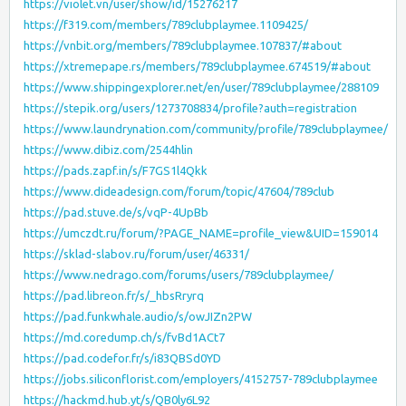
https://violet.vn/user/show/id/15276217
https://f319.com/members/789clubplaymee.1109425/
https://vnbit.org/members/789clubplaymee.107837/#about
https://xtremepape.rs/members/789clubplaymee.674519/#about
https://www.shippingexplorer.net/en/user/789clubplaymee/288109
https://stepik.org/users/1273708834/profile?auth=registration
https://www.laundrynation.com/community/profile/789clubplaymee/
https://www.dibiz.com/2544hlin
https://pads.zapf.in/s/F7GS1l4Qkk
https://www.dideadesign.com/forum/topic/47604/789club
https://pad.stuve.de/s/vqP-4UpBb
https://umczdt.ru/forum/?PAGE_NAME=profile_view&UID=159014
https://sklad-slabov.ru/forum/user/46331/
https://www.nedrago.com/forums/users/789clubplaymee/
https://pad.libreon.fr/s/_hbsRryrq
https://pad.funkwhale.audio/s/owJIZn2PW
https://md.coredump.ch/s/fvBd1ACt7
https://pad.codefor.fr/s/i83QBSd0YD
https://jobs.siliconflorist.com/employers/4152757-789clubplaymee
https://hackmd.hub.yt/s/QB0ly6L92