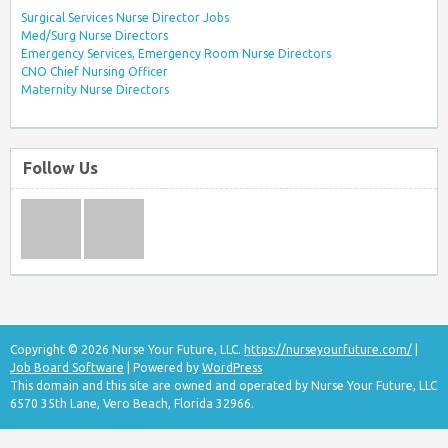
Surgical Services Nurse Director Jobs
Med/Surg Nurse Directors
Emergency Services, Emergency Room Nurse Directors
CNO Chief Nursing Officer
Maternity Nurse Directors
Follow Us
Copyright © 2026 Nurse Your Future, LLC.
https://nurseyourfuture.com/
|
Job Board Software
| Powered by
WordPress
This domain and this site are owned and operated by Nurse Your Future, LLC
6570 35th Lane, Vero Beach, Florida 32966.