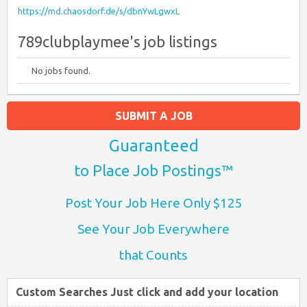
https://md.chaosdorf.de/s/dbnYwLgwxL
789clubplaymee's job listings
No jobs found.
SUBMIT A JOB
Guaranteed
to Place Job Postings™
Post Your Job Here Only $125
See Your Job Everywhere
that Counts
Custom Searches Just click and add your location